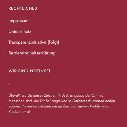
i
RECHTLICHES
g
Impressum
a
Datenschutz
t
Transparenzinitiative (folgt)
i
Barrierefreiheitserklärung
o
n
WIR SIND NOTINSEL
Überall, wo Du dieses Zeichen findest, ist genau der Ort, wo
Menschen sind, die Dir bei Angst und in Gefahrensituationen helfen
können. Notinseln nehmen die großen und kleinen Probleme von
Kindern ernst!