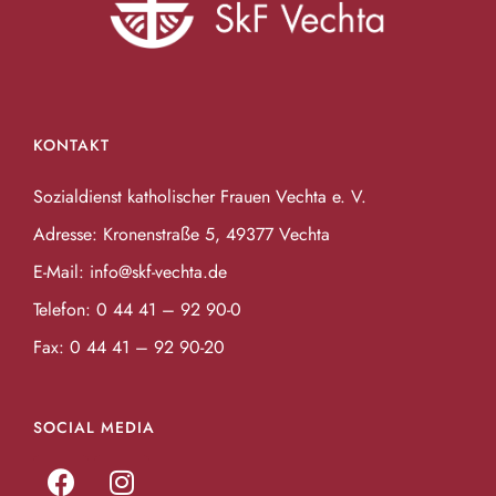
g
n
-
e
N
a
n
v
S
i
KONTAKT
g
u
a
Sozialdienst katholischer Frauen Vechta e. V.
t
c
i
Adresse: Kronenstraße 5, 49377 Vechta
h
o
E-Mail:
info@skf-vechta.de
n
e
Telefon:
0 44 41 – 92 90-0
u
Fax: 0 44 41 – 92 90-20
n
d
SOCIAL MEDIA
A