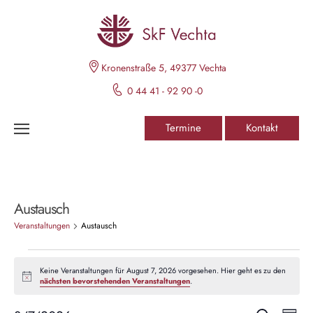
Kronenstraße 5, 49377 Vechta
0 44 41 - 92 90 -0
Termine
Kontakt
Austausch
Veranstaltungen
Austausch
Keine Veranstaltungen für August 7, 2026 vorgesehen. Hier geht es zu den
H
nächsten bevorstehenden Veranstaltungen
.
i
n
w