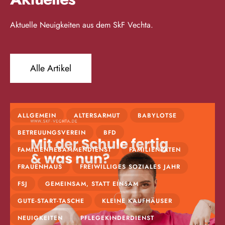
Aktuelle Neuigkeiten aus dem SkF Vechta.
Alle Artikel
ALLGEMEIN
ALTERSARMUT
BABYLOTSE
BETREUUNGSVEREIN
BFD
FAMILIENHEBAMMENDIENST
FAMILIENPATEN
FRAUENHAUS
FREIWILLIGES SOZIALES JAHR
FSJ
GEMEINSAM, STATT EINSAM
GUTE-START-TASCHE
KLEINE KAUFHÄUSER
NEUIGKEITEN
PFLEGEKINDERDIENST