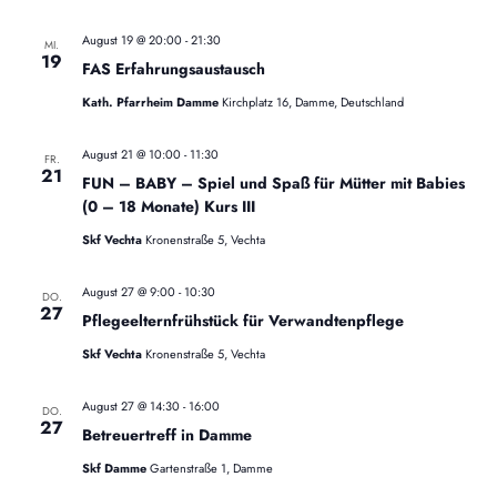
n
a
w
l
ä
s
August 19 @ 20:00
-
21:30
MI.
t
19
h
FAS Erfahrungsaustausch
u
t
l
n
Kath. Pfarrheim Damme
Kirchplatz 16, Damme, Deutschland
a
g
e
A
n
August 21 @ 10:00
-
11:30
FR.
l
n
21
.
FUN – BABY – Spiel und Spaß für Mütter mit Babies
s
t
(0 – 18 Monate) Kurs III
i
Skf Vechta
Kronenstraße 5, Vechta
c
u
h
n
t
August 27 @ 9:00
-
10:30
DO.
27
e
Pflegeelternfrühstück für Verwandtenpflege
g
n
Skf Vechta
Kronenstraße 5, Vechta
-
e
N
August 27 @ 14:30
-
16:00
DO.
a
n
27
Betreuertreff in Damme
v
S
i
Skf Damme
Gartenstraße 1, Damme
g