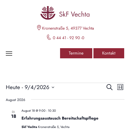
Kronenstraße 5, 49377 Vechta
0 44 41 - 92 90 -0
Termine
Kontakt
V
V
Heute
 - 
9/4/2026
S
L
e
u
D
e
i
r
c
August 2026
s
a
h
a
r
t
t
e
n
August 18 @ 9:00
-
10:30
DI.
e
18
u
s
a
Erfahrungsaustausch Bereitschaftspflege
t
m
Skf Vechta
Kronenstraße 5, Vechta