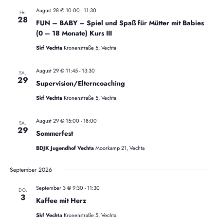
u
a
August 28 @ 10:00
-
11:30
FR.
t
28
c
FUN – BABY – Spiel und Spaß für Mütter mit Babies
i
(0 – 18 Monate) Kurs III
h
o
Skf Vechta
Kronenstraße 5, Vechta
n
e
August 29 @ 11:45
-
13:30
SA.
u
29
Supervision/Elterncoaching
n
Skf Vechta
Kronenstraße 5, Vechta
d
August 29 @ 15:00
-
18:00
SA.
29
A
Sommerfest
BDJK Jugendhof Vechta
Moorkamp 21, Vechta
n
s
September 2026
i
September 3 @ 9:30
-
11:30
DO.
3
Kaffee mit Herz
c
Skf Vechta
Kronenstraße 5, Vechta