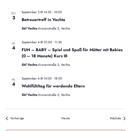
h
September 3 @ 14:30
-
16:00
DO.
t
3
Betreuertreff in Vechta
e
Skf Vechta
Kronenstraße 5, Vechta
n
September 4 @ 10:00
-
11:30
FR.
4
,
FUN – BABY – Spiel und Spaß für Mütter mit Babies
(0 – 18 Monate) Kurs III
N
Skf Vechta
Kronenstraße 5, Vechta
a
September 4 @ 14:00
-
18:00
FR.
v
4
Wohlfühltag für werdende Eltern
i
Skf Vechta
Kronenstraße 5, Vechta
g
a
Veranstaltungen
Veranst
Vorherige
Heute
Nächste
t