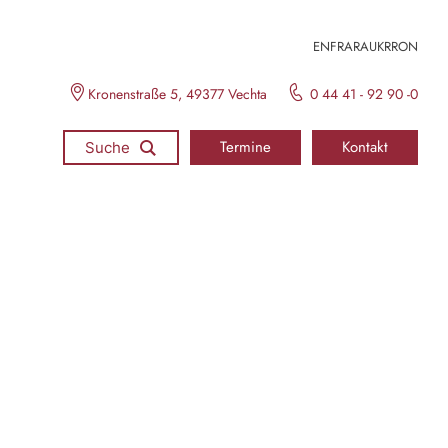
EN
FR
ARA
UKR
RON
Kronenstraße 5, 49377 Vechta
0 44 41 - 92 90 -0
Termine
Kontakt
Suche