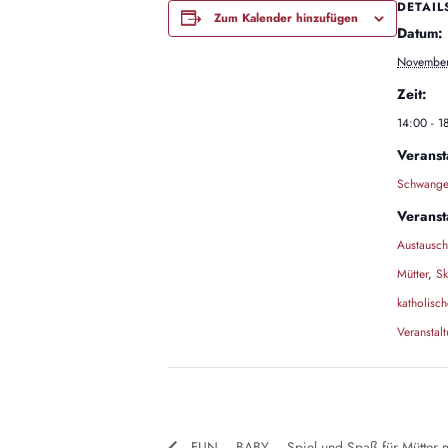
DETAIL
Zum Kalender hinzufügen
Datum:
November
Zeit:
14:00 - 1
Veranst
Schwanger
Veranst
Austausch
Mütter
,
Sk
katholisc
Veranstal
FUN – BABY – Spiel und Spaß für Mütter mi