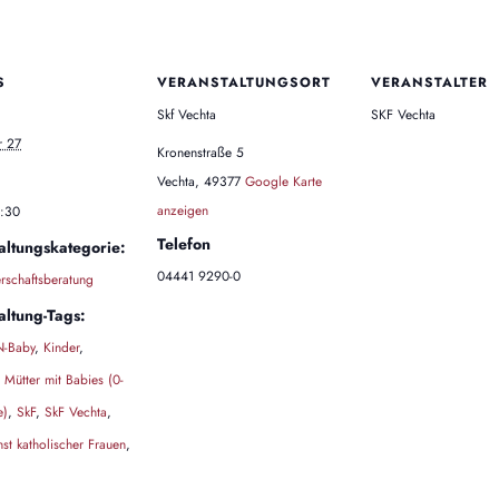
S
VERANSTALTUNGSORT
VERANSTALTER
Skf Vechta
SKF Vechta
 27
Kronenstraße 5
Vechta
,
49377
Google Karte
anzeigen
1:30
Telefon
altungskategorie:
04441 9290-0
schaftsberatung
altung-Tags:
-Baby
,
Kinder
,
,
Mütter mit Babies (0-
e)
,
SkF
,
SkF Vechta
,
nst katholischer Frauen
,