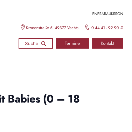
EN
FR
ARA
UKR
RON
Kronenstraße 5, 49377 Vechta
0 44 41 - 92 90 -0
Termine
Kontakt
Suche
t Babies (0 – 18