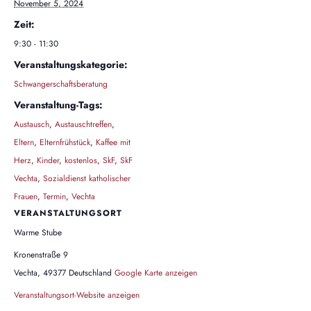
November 5, 2024
Zeit:
9:30 - 11:30
Veranstaltungskategorie:
Schwangerschaftsberatung
Veranstaltung-Tags:
Austausch
,
Austauschtreffen
,
Eltern
,
Elternfrühstück
,
Kaffee mit
Herz
,
Kinder
,
kostenlos
,
SkF
,
SkF
Vechta
,
Sozialdienst katholischer
Frauen
,
Termin
,
Vechta
VERANSTALTUNGSORT
Warme Stube
Kronenstraße 9
Vechta
,
49377
Deutschland
Google Karte anzeigen
Veranstaltungsort-Website anzeigen