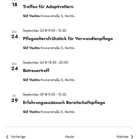
i
18
Treffen für Adoptiveltern
c
Skf Vechta
Kronenstraße 5, Vechta
h
September 24 @ 9:00
-
10:30
DO.
24
t
Pflegeelternfrühstück für Verwandtenpflege
Skf Vechta
Kronenstraße 5, Vechta
e
n
September 24 @ 18:30
-
20:00
DO.
24
Betreuertreff
,
Skf Vechta
Kronenstraße 5, Vechta
N
September 29 @ 9:00
-
10:30
DI.
a
29
Erfahrungsaustausch Bereitschaftspflege
v
Skf Vechta
Kronenstraße 5, Vechta
i
g
Veranstaltungen
Veranst
Vorherige
Heute
Nächste