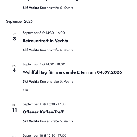
a
n
v
Skf Vechta
Kronenstraße 5, Vechta
S
i
g
September 2026
u
a
t
September 3 @ 14:30
-
16:00
c
DO.
3
i
Betreuertreff in Vechta
h
o
Skf Vechta
Kronenstraße 5, Vechta
n
e
September 4 @ 14:00
-
18:00
FR.
u
4
Wohlfühltag für werdende Eltern am 04.09.2026
n
Skf Vechta
Kronenstraße 5, Vechta
€10
d
A
September 11 @ 15:30
-
17:30
FR.
11
Offener Kaffee-Treff
n
Skf Vechta
Kronenstraße 5, Vechta
s
September 18 @ 15:30
-
17:00
FR.