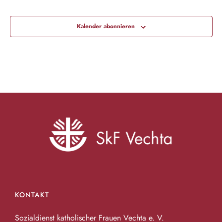
a
t
Kalender abonnieren
i
o
n
KONTAKT
Sozialdienst katholischer Frauen Vechta e. V.