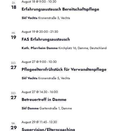
r
t
e
n
August 18 @ 9:00
-
10:30
DI.
e
18
u
s
a
Erfahrungsaustausch Bereitschaftspflege
t
m
Skf Vechta
Kronenstraße 5, Vechta
n
a
w
l
ä
s
August 19 @ 20:00
-
21:30
MI.
t
19
h
FAS Erfahrungsaustausch
u
t
l
n
Kath. Pfarrheim Damme
Kirchplatz 16, Damme, Deutschland
a
g
e
A
n
August 27 @ 9:00
-
10:30
DO.
l
n
27
.
Pflegeelternfrühstück für Verwandtenpflege
s
t
Skf Vechta
Kronenstraße 5, Vechta
i
c
u
h
August 27 @ 14:30
-
16:00
DO.
27
n
t
Betreuertreff in Damme
e
g
Skf Damme
Gartenstraße 1, Damme
n
-
e
August 29 @ 11:45
-
13:30
N
SA.
29
Supervision/Elterncoaching