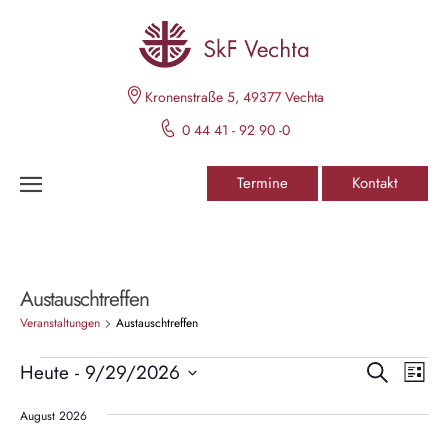
Kronenstraße 5, 49377 Vechta
0 44 41 - 92 90 -0
Termine
Kontakt
Austauschtreffen
Veranstaltungen
Austauschtreffen
V
V
Heute
 - 
9/29/2026
S
L
e
u
D
e
i
r
c
August 2026
s
a
h
a
t