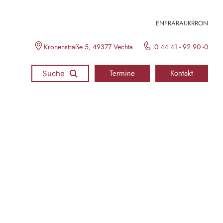
EN
FR
ARA
UKR
RON
Kronenstraße 5, 49377 Vechta
0 44 41 - 92 90 -0
Termine
Kontakt
Suche