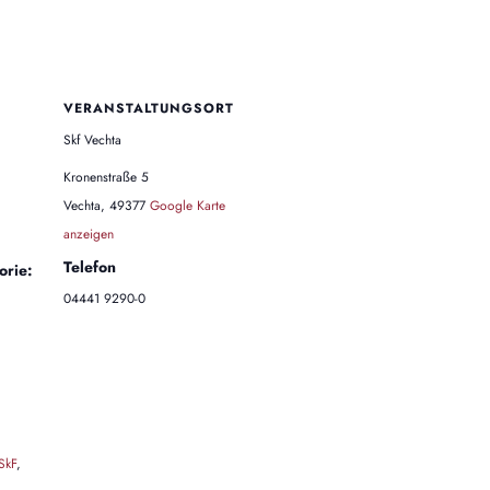
VERANSTALTUNGSORT
Skf Vechta
Kronenstraße 5
Vechta
,
49377
Google Karte
anzeigen
Telefon
orie:
04441 9290-0
SkF
,