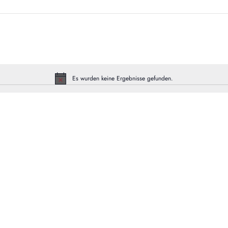
Es wurden keine Ergebnisse gefunden.
H
i
n
w
e
i
s