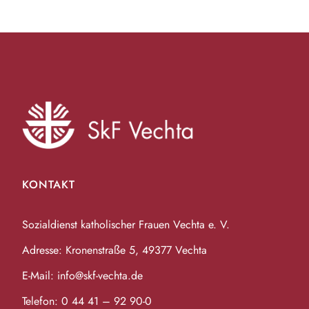
r
u
t
e
n
i
n
g
g
e
e
b
n
e
KONTAKT
n
S
.
u
Sozialdienst katholischer Frauen Vechta e. V.
S
u
Adresse: Kronenstraße 5, 49377 Vechta
c
c
E-Mail:
info@skf-vechta.de
h
h
Telefon:
0 44 41 – 92 90-0
e