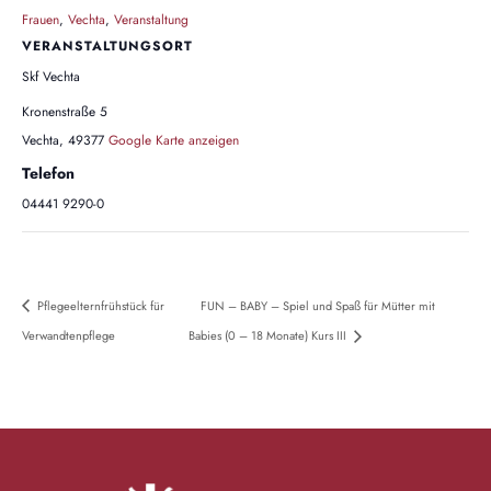
Frauen
,
Vechta
,
Veranstaltung
VERANSTALTUNGSORT
Skf Vechta
Kronenstraße 5
Vechta
,
49377
Google Karte anzeigen
Telefon
04441 9290-0
Pflegeelternfrühstück für
FUN – BABY – Spiel und Spaß für Mütter mit
Verwandtenpflege
Babies (0 – 18 Monate) Kurs III