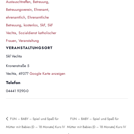
Austauschtreffen
,
Betreuung
,
Betreuungsverein
,
Ehrenamt
,
ehrenamtlich
,
Ehrenamtliche
Betreuung
,
kostenlos
,
SkF
,
SkF
Vechta
,
Sozialdienst katholischer
Frauen
,
Veranstaltung
VERANSTALTUNGSORT
Skf Vechta
Kronenstraße 5
Vechta
,
49377
Google Karte anzeigen
Telefon
04441 9290-0
FUN – BABY – Spiel und Spaß für
FUN – BABY – Spiel und Spaß für
Mütter mit Babies (0 – 18 Monate) Kurs IV
Mütter mit Babies (0 – 18 Monate) Kurs IV