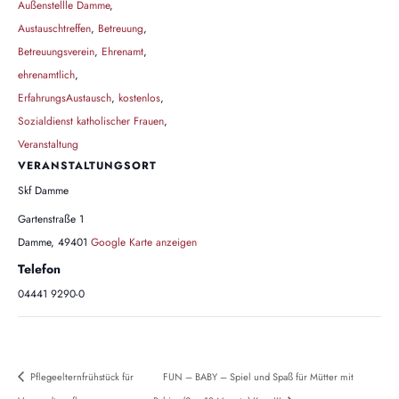
Außenstellle Damme
,
Austauschtreffen
,
Betreuung
,
Betreuungsverein
,
Ehrenamt
,
ehrenamtlich
,
ErfahrungsAustausch
,
kostenlos
,
Sozialdienst katholischer Frauen
,
Veranstaltung
VERANSTALTUNGSORT
Skf Damme
Gartenstraße 1
Damme
,
49401
Google Karte anzeigen
Telefon
04441 9290-0
Pflegeelternfrühstück für
FUN – BABY – Spiel und Spaß für Mütter mit