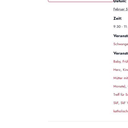
Datum:
Februar 5
Zeit:
9:30 - 11
Veranst
Schwanger
Veranst
Baby
,
Frü
Herz
,
Kin
Mütter mi
Monate)
,
Treff für
SkF
,
SkF 
katholisc