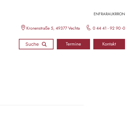
EN
FR
ARA
UKR
RON
Kronenstraße 5, 49377 Vechta
0 44 41 - 92 90 -0
Termine
Kontakt
Suche