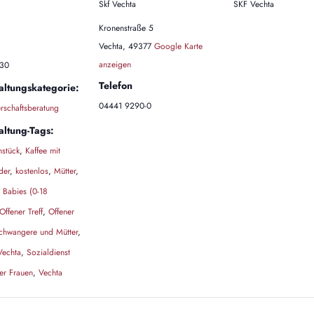
Skf Vechta
SKF Vechta
Kronenstraße 5
Vechta
,
49377
Google Karte
anzeigen
:30
Telefon
altungskategorie:
04441 9290-0
schaftsberatung
altung-Tags:
hstück
,
Kaffee mit
der
,
kostenlos
,
Mütter
,
t Babies (0-18
Offener Treff
,
Offener
 Schwangere und Mütter
,
Vechta
,
Sozialdienst
her Frauen
,
Vechta