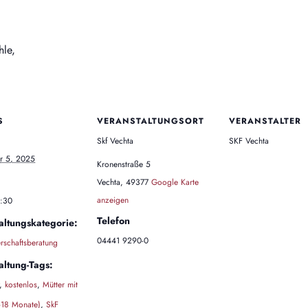
le,
S
VERANSTALTUNGSORT
VERANSTALTER
Skf Vechta
SKF Vechta
r 5, 2025
Kronenstraße 5
Vechta
,
49377
Google Karte
anzeigen
1:30
Telefon
altungskategorie:
04441 9290-0
schaftsberatung
altung-Tags:
,
kostenlos
,
Mütter mit
-18 Monate)
,
SkF