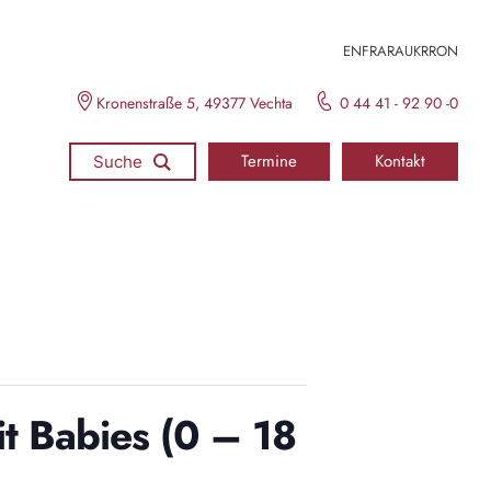
EN
FR
ARA
UKR
RON
Kronenstraße 5, 49377 Vechta
0 44 41 - 92 90 -0
Termine
Kontakt
Suche
t Babies (0 – 18