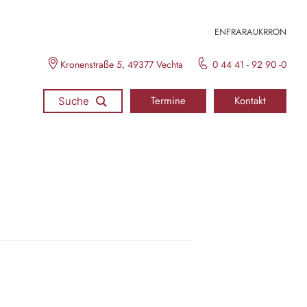
EN
FR
ARA
UKR
RON
Kronenstraße 5, 49377 Vechta
0 44 41 - 92 90 -0
Termine
Kontakt
Suche