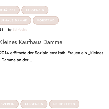
UFHÄUSER
ALLGEMEIN
KAUFHAUS DAMME
VORSTAND
24
by 
Skf Vechta
 Kleines Kaufhaus Damme
14 eröffnete der Sozialdienst kath. Frauen ein „Kleines
in Damme an der …
GSVEREIN
ALLGEMEIN
NEUIGKEITEN