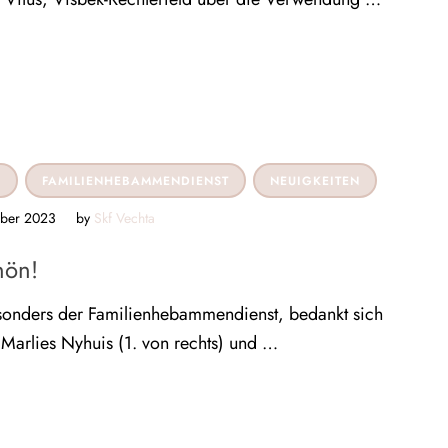
N
FAMILIENHEBAMMENDIENST
NEUIGKEITEN
ber 2023
by 
Skf Vechta
hön!
sonders der Familienhebammendienst, bedankt sich
 Marlies Nyhuis (1. von rechts) und …