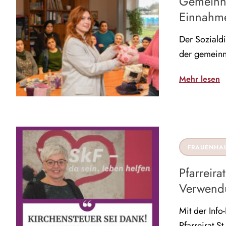
Gemeinnü
Einnahm
Der Sozialdi
der gemeinnü
Mehr lesen
FRAUENHA
Pfarreira
Verwendu
Mit der Inf
Pfarreirat S