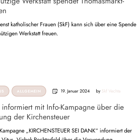
tzige Werkstatt spendet Thomasmarkt-
en
enst katholischer Frauen (SkF) kann sich über eine Spende
tzigen Werkstatt freuen.
19. Januar 2024
by 
Skf Vechta
US
ALLGEMEIN
t informiert mit Info-Kampagne über die
ng der Kirchensteuer
o-Kampagne „KIRCHENSTEUER SEI DANK“ informiert der
t. Vitus, Visbek-Rechterfeld über die Verwendung …