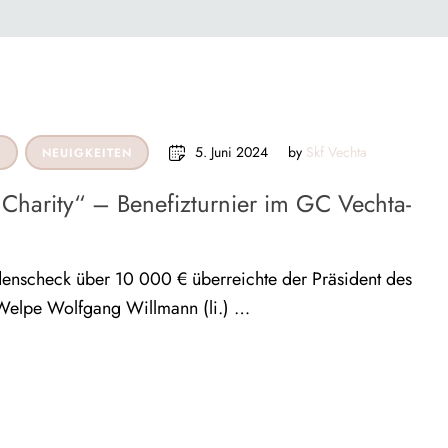
5. Juni 2024
by 
Skf Vechta
N
NEUIGKEITEN
 Charity“ – Benefizturnier im GC Vechta-
enscheck über 10 000 € überreichte der Präsident des
elpe Wolfgang Willmann (li.) …