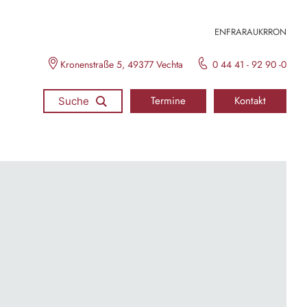
EN
FR
ARA
UKR
RON
Kronenstraße 5, 49377 Vechta
0 44 41 - 92 90 -0
Termine
Kontakt
Suche