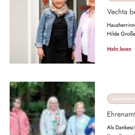
Vechta 
Hausherrinn
Hilda Groß
Mehr lesen
ALLGEMEI
Ehrenamt
Als Dankesch