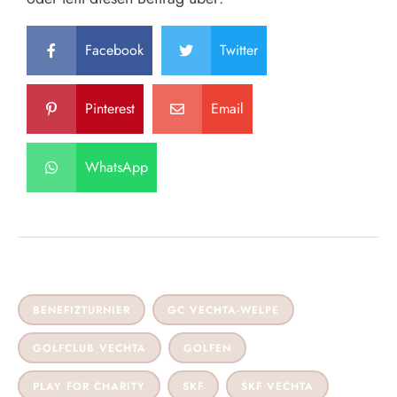
Facebook
Twitter
Pinterest
Email
WhatsApp
BENEFIZTURNIER
GC VECHTA-WELPE
GOLFCLUB VECHTA
GOLFEN
PLAY FOR CHARITY
SKF
SKF VECHTA